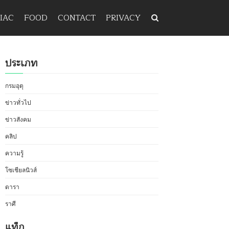
IAC
FOOD
CONTACT
PRIVACY
ประเภท
กรมอุตุ
ข่าวทั่วไป
ข่าวสังคม
คลิป
ความรู้
โซเชียลนิวส์
ดารา
ราศี
แท็ก