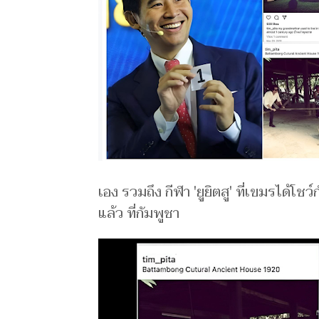
เอง รวมถึง กีฬา 'ยูยิตสู' ที่เขมรได้โช
แล้ว ที่กัมพูชา