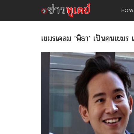
HOM
เขมรเคลม ‘พิธา’ เป็นคนเขมร เ