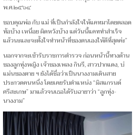
พ.ศ.๒๕๖๔
ขอบคุณพ่อ กับ แม่ ที่เป็นกำลังใจให้แคทมาโดยตลอด
ท้อบ้าง เหนื่อย ผิดหวังบ้าง แต่วันนี้แคททำสำเร็จ
แล้วนะและจะตั้งใจทำหน้าที่ของตนเองให้ดีที่สุดค่ะ”
นอกจากจะเข้ารับราชการตำรวจ ก่อนหน้านี้ทางด้าน
ของลูกทุ่งหญิง เจ้าของเพลง กินรี, สาวปากแดง, บ่
แม่นของตาย ฯ ยังได้ชื่อว่าเป็นนางงามเดินสาย
ประกวดคนหนึ่ง โดยเคยรับตำแหน่ง “มิสแกรนด์
ศรีสะเกษ” มาแล้วจนเธอได้รับฉายาว่า “ลูกทุ่ง-
นางงาม”