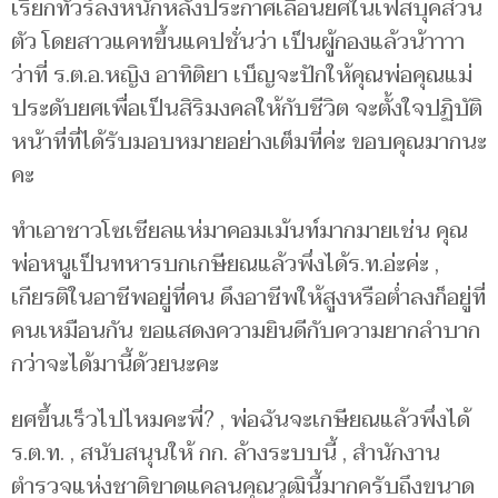
เรียกทัวร์ลงหนักหลังประกาศเลื่อนยศในเฟสบุคส่วน
ตัว โดยสาวแคทขึ้นแคปชั่นว่า เป็นผู้กองแล้วน้าาาา
ว่าที่ ร.ต.อ.หญิง อาทิติยา เบ็ญจะปักให้คุณพ่อคุณแม่
ประดับยศเพื่อเป็นสิริมงคลให้กับชีวิต จะตั้งใจปฏิบัติ
หน้าที่ที่ได้รับมอบหมายอย่างเต็มที่ค่ะ ขอบคุณมากนะ
คะ
ทำเอาชาวโซเชียลแห่มาคอมเม้นท์มากมายเช่น คุณ
พ่อหนูเป็นทหารบกเกษียณแล้วพึ่งได้ร.ท.อ่ะค่ะ ,
เกียรติในอาชีพอยู่ที่คน ดึงอาชีพให้สูงหรือต่ำลงก็อยู่ที่
คนเหมือนกัน ขอแสดงความยินดีกับความยากลำบาก
กว่าจะได้มานี้ด้วยนะคะ
ยศขึ้นเร็วไปไหมคะพี่? , พ่อฉันจะเกษียณแล้วพึ่งได้
ร.ต.ท. , สนับสนุนให้ กก. ล้างระบบนี้ , สำนักงาน
ตำรวจแห่งชาติขาดแคลนคุณวุฒินี้มากครับถึงขนาด