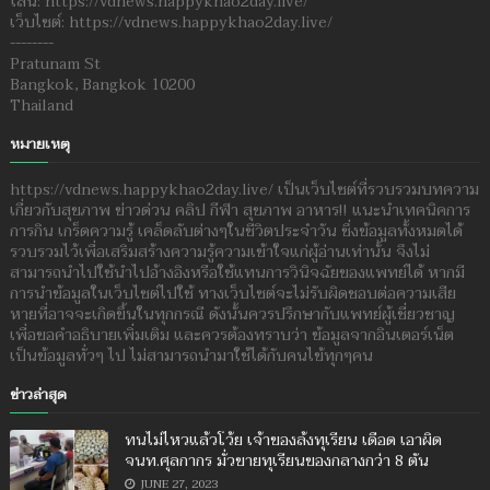
ไลน์: https://vdnews.happykhao2day.live/
เว็บไซต์: https://vdnews.happykhao2day.live/
--------
Pratunam St
Bangkok, Bangkok 10200
Thailand
หมายเหตุ
https://vdnews.happykhao2day.live/ เป็นเว็บไซต์ที่รวบรวมบทความ
เกี่ยวกับสุขภาพ ข่าวด่วน คลิป กีฬา สุขภาพ อาหาร!! แนะนำเทคนิคการ
การกิน เกร็ดความรู้ เคล็ดลับต่างๆในชีวิตประจำวัน ซึ่งข้อมูลทั้งหมดได้
รวบรวมไว้เพื่อเสริมสร้างความรู้ความเข้าใจแก่ผู้อ่านเท่านั้น จึงไม่
สามารถนำไปใช้นำไปอ้างอิงหรือใช้แทนการวินิจฉัยของแพทย์ได้ หากมี
การนำข้อมูลในเว็บไซต์ไปใช้ ทางเว็บไซต์จะไม่รับผิดชอบต่อความเสีย
หายที่อาจจะเกิดขึ้นในทุกกรณี ดังนั้นควรปรึกษากับแพทย์ผู้เชี่ยวชาญ
เพื่อขอคำอธิบายเพิ่มเติม และควรต้องทราบว่า ข้อมูลจากอินเตอร์เน็ต
เป็นข้อมูลทั่วๆ ไป ไม่สามารถนำมาใช้ได้กับคนไข้ทุกๆคน
ข่าวล่าสุด
ทนไม่ไหวแล้วโว้ย เจ้าของล้งทุเรียน เดือด เอาผิด
จนท.ศุลกากร มั่วขายทุเรียนของกลางกว่า 8 ตัน
JUNE 27, 2023