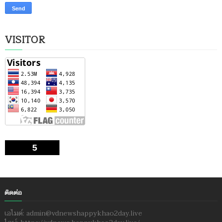
VISITOR
5
ติดต่อ
เอไมด์: admin@vdnewshappykhao2day.live