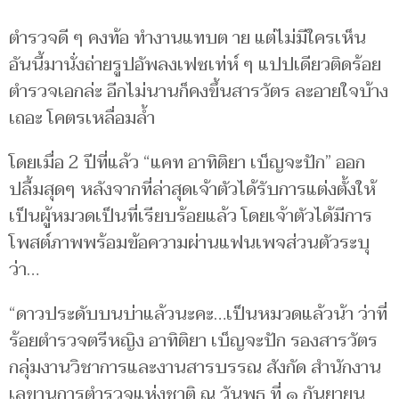
ตำรวจดี ๆ คงท้อ ทำงานแทบต าย แต่ไม่มีใครเห็น
อันนี้มานั่งถ่ายรูปอัพลงเฟซเท่ห์ ๆ แปปเดียวติดร้อย
ตำรวจเอกล่ะ อีกไม่นานก็คงขึ้นสารวัตร ละอายใจบ้าง
เถอะ โคตรเหลื่อมล้ำ
โดยเมื่อ 2 ปีที่แล้ว “แคท อาทิติยา เบ็ญจะปัก” ออก
ปลื้มสุดๆ หลังจากที่ล่าสุดเจ้าตัวได้รับการแต่งตั้งให้
เป็นผู้หมวดเป็นที่เรียบร้อยแล้ว โดยเจ้าตัวได้มีการ
โพสต์ภาพพร้อมข้อความผ่านแฟนเพจส่วนตัวระบุ
ว่า…
“ดาวประดับบนบ่าแล้วนะคะ…เป็นหมวดแล้วน้า ว่าที่
ร้อยตำรวจตรีหญิง อาทิติยา เบ็ญจะปัก รองสารวัตร
กลุ่มงานวิชาการและงานสารบรรณ สังกัด สำนักงาน
เลขานุการตำรวจแห่งชาติ ณ วันพุธ ที่ ๑ กันยายน